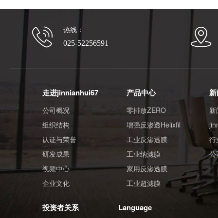
热线：
025-52256591
走进jinnianhui67
产品中心
新
公司概况
零排放ZERO
新
组织结构
增强反渗透Helixfil
ji
认证与荣誉
工业反渗透膜
行
研发成果
工业纳滤膜
公
视频中心
家用反渗透膜
企业文化
工业超滤膜
投资者关系
Language