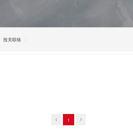
投关联络
1