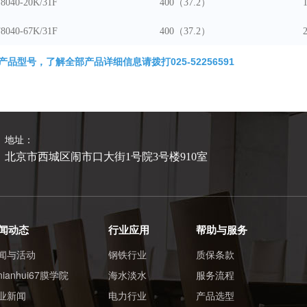
8040
-20K/31F
400（37.2）
8040
-67K/31F
400（37.2）
产品型号，了解全部产品详细信息请拨打025-52256591
地址：
北京市西城区闹市口大街1号院3号楼910室
闻动态
行业应用
帮助与服务
闻与活动
钢铁行业
质保条款
nnianhui67膜学院
海水淡水
服务流程
业新闻
电力行业
产品选型