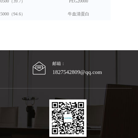
10
50
0
（
39.7
）
P
EG20000
25000
（
94.6
）
牛血清蛋白
邮箱：
1827542809@qq.com