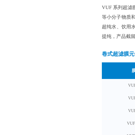
VUF 系列超
等小分子物质
超纯水、饮用
提纯，
产品截留分
卷式超滤膜元
V
U
V
U
V
U
VUF