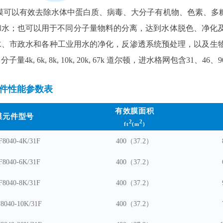
滤膜可以有效去除水体中蛋白质、病毒、大分子有机物、色素、
和水；也可以用于不同分子量物料的分离，达到水体脱色、净化及
水、市政水和各种工业用水的净化，反渗透系统预处理，以及生
子量4k, 6k, 8k, 10k, 20k, 67k 道尔顿，进水格网包含3
件性能参数表
有效膜面积
膜元件型号
2
2
ft
(m
)
F8040-4K/31F
400（37.2）
F8040-6K/31F
400（37.2）
F8040-8K/31F
400（37.2）
8040
-10K/31F
400（37.2）