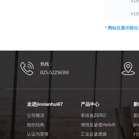
VUF
VUF
* 网站仅展示部分
热线：
025-52256591
走进jinnianhui67
产品中心
新
公司概况
零排放ZERO
新
组织结构
增强反渗透Helixfil
ji
认证与荣誉
工业反渗透膜
行