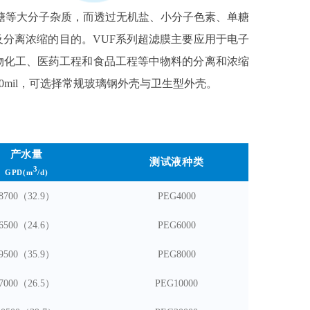
多糖等大分子杂质，而透过无机盐、小分子色素、单糖
分离浓缩的目的。VUF系列超滤膜主要应用于电子
物化工、医药工程和食品工程等中物料的分离和浓缩
1、46、90mil，可选择常规玻璃钢外壳与卫生型外壳。
产水量
测试液种类
3
GPD(m
/d)
8700
（3
2
.9）
PEG4000
65
00（
24.6
）
P
EG6000
95
00（
35.9
）
P
EG8000
70
00（
26.5
）
P
EG10000