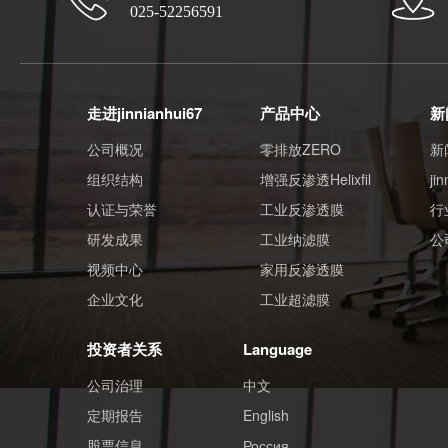
025-52256591
走进jinnianhui67
产品中心
新
公司概况
零排放ZERO
新
组织结构
增强反渗透Helixfil
ji
认证与荣誉
工业反渗透膜
行
研发成果
工业纳滤膜
公
视频中心
家用反渗透膜
企业文化
工业超滤膜
投资者关系
Language
公司治理
中文
定期报告
English
股票信息
Россия